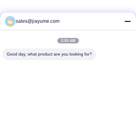
sales@jiayume.com
Kontak Cepat
2:55 AM
Alamat
Lantai 501, Jalan Qunhui No.25, Zona 72, Komunitas
Good day, what product are you looking for?
Xingdong, Jalan Xin 'an, Distrik Bao' an, kota Shenzhen,
Provinsi Guangdong, China.
Telp
86-135-09695040
E-mail
Chillijy@jiayume.com