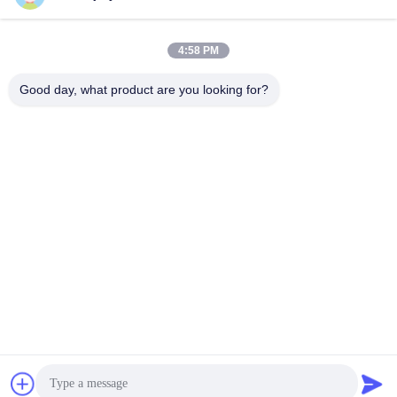
4:58 PM
Good day, what product are you looking for?
Penyortiran Logistik 60mm 400w DC Servo Motor 24v Untuk
AGV ROHS Bersertifikat
AGV Servo Motor
2025-11-24
814 pandangan