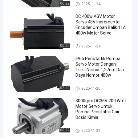
AGV Servo Motor
00:22
2025-11-24
DC 400w AGV Motor
Servo 48V Incremental
Encoder Umpan Balik 11A
400w Motor Servo
AGV Servo Motor
00:20
2025-11-24
IP65 Peristaltik Pompa
Servo Motor Dengan
Torsi Nomor 1,27nm Dan
Daya Nomor 400w
Motor Pompa Peristaltik
02:40
2025-11-20
3000rpm DC36V 200 Watt
Motor Servo Untuk
Pompa Peristaltik Cair
Dosis Kimia
Motor Pompa Peristaltik
00:22
2025-11-21