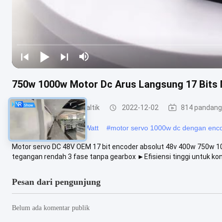
750w 1000w Motor Dc Arus Langsung 17 Bits 
Motor Pompa Peristaltik
2022-12-02
814 pandan
#
Motor Servo 48V 400 Watt
#
motor servo 1000w dc dengan enc
Motor servo DC 48V OEM 17 bit encoder absolut 48v 400w 750w 10
tegangan rendah 3 fase tanpa gearbox ►Efisiensi tinggi untuk kon
Pesan dari pengunjung
Belum ada komentar publik