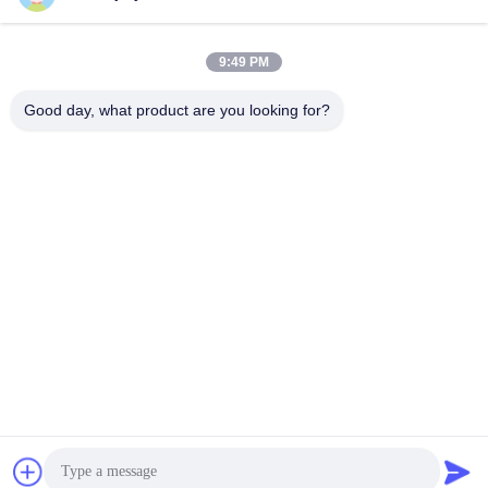
9:49 PM
Good day, what product are you looking for?
Mekanisme Gerbang Pintu Putar Cocok Untuk Gerbang
Kecepatan Gerbang Penghalang Ayun
Mekanisme Gerbang Pintu Putar
2025-11-20
232 pandangan