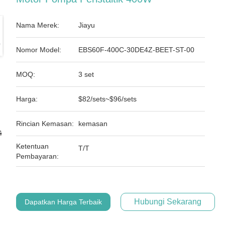
Nama Merek:
Jiayu
Nomor Model:
EBS60F-400C-30DE4Z-BEET-ST-00
MOQ:
3 set
Harga:
$82/sets~$96/sets
Rincian Kemasan:
kemasan
Ketentuan
T/T
Pembayaran:
Hubungi Sekarang
Dapatkan Harga Terbaik