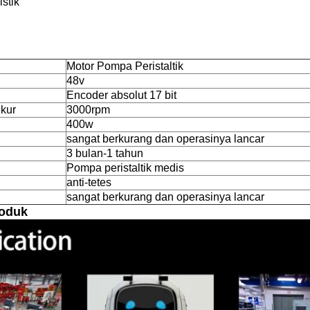
istik
Motor Pompa Peristaltik
48v
Encoder absolut 17 bit
ukur
3000rpm
400w
sangat berkurang dan operasinya lancar
3 bulan-1 tahun
Pompa peristaltik medis
anti-tetes
sangat berkurang dan operasinya lancar
roduk