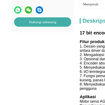
Menyoroti:
Deskrip
Hubungi sekarang
17 bit enc
Fitur produk
1. Desain yan
antara driver 
2. Mengadopsi
3. Opsional da
4. Encoder abso
5. Menyediakan
6. I/O terintegr
7. Fungsi pema
kurang, panas b
8. Menyediaka
pengguna
Aplikasi
Motor servo A