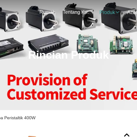
Rumah
Tentang Kami
Produk
Aca
Rincian Produk
 Peristaltik 400W