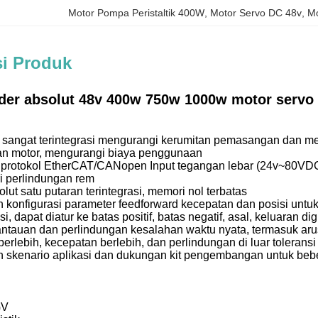
Motor Pompa Peristaltik 400W
, 
Motor Servo DC 48v
, 
Mo
si Produk
oder absolut 48v 400w 750w 1000w motor servo 
g sangat terintegrasi mengurangi kerumitan pemasangan dan 
dan motor, mengurangi biaya penggunaan
 protokol EtherCAT/CANopen Input tegangan lebar (24v~80VD
ri perlindungan rem
lut satu putaran terintegrasi, memori nol terbatas
 konfigurasi parameter feedforward kecepatan dan posisi unt
asi, dapat diatur ke batas positif, batas negatif, asal, keluaran d
ntauan dan perlindungan kesalahan waktu nyata, termasuk arus
erlebih, kecepatan berlebih, dan perlindungan di luar toleransi
n skenario aplikasi dan dukungan kit pengembangan untuk be
GV