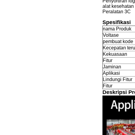
Penyortiran log
alat kesehatan
Peralatan 3C
Spesifikasi
nama Produk
Voltase
pembuat kode
Kecepatan ter
Kekuasaan
Fitur
Jaminan
Aplikasi
Lindungi Fitur
Fitur
Deskripsi P