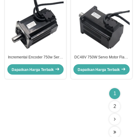
Incremental Encoder 750w Servo
DC48V 750W Servo Motor Flang
Motor Flange Mounting Daya
Mounting 3000 RPM Untuk Solar
nominal 750w untuk aplikasi
Tracker 2.9kg Umur Panjang
Dapatkan Harga Terbaik
Dapatkan Harga Terbaik
industri
Kebisingan rendah
1
2