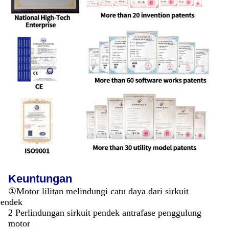
Keuntungan
①
Motor lilitan melindungi catu daya dari sirkuit
pendek
2 Perlindungan sirkuit pendek antrafase penggulung
motor