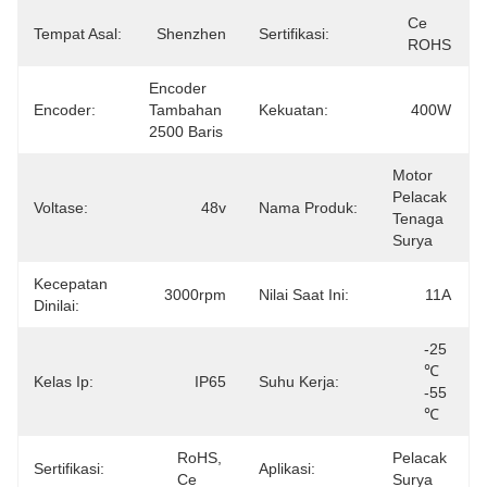
Ce 
Tempat Asal:
Shenzhen
Sertifikasi:
ROHS
Encoder 
Encoder:
Tambahan 
Kekuatan:
400W
2500 Baris
Motor 
Pelacak 
Voltase:
48v
Nama Produk:
Tenaga 
Surya
Kecepatan
3000rpm
Nilai Saat Ini:
11A
Dinilai:
-25 
℃ 
Kelas Ip:
IP65
Suhu Kerja:
-55 
℃
RoHS, 
Pelacak 
Sertifikasi:
Aplikasi:
Ce
Surya