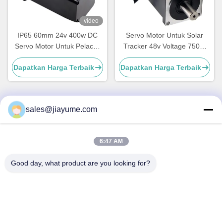
video
IP65 60mm 24v 400w DC
Servo Motor Untuk Solar
Servo Motor Untuk Pelacak
Tracker 48v Voltage 750W
Surya
Solar Tracker Sistem Rating
Dapatkan Harga Terbaik
Dapatkan Harga Terbaik
arus 20A
sales@jiayume.com
Kontak Cepat
6:47 AM
Alamat
Lantai 501, Jalan Qunhui No.25, Zona 72, Komunitas
Good day, what product are you looking for?
Xingdong, Jalan Xin 'an, Distrik Bao' an, kota Shenzhen,
Provinsi Guangdong, China.
Telp
86-135-09695040