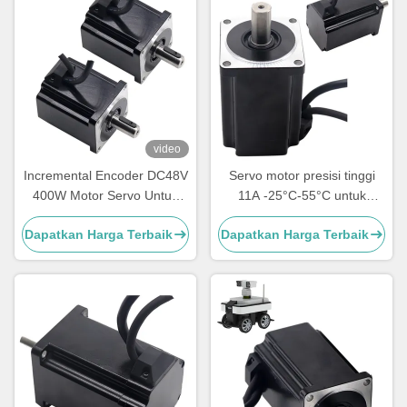
video
Incremental Encoder DC48V
Servo motor presisi tinggi
400W Motor Servo Untuk
11A -25°C-55°C untuk
Pelacak Surya
aplikasi Solar Tracker dan
Dapatkan Harga Terbaik
Dapatkan Harga Terbaik
DC Servo Motor