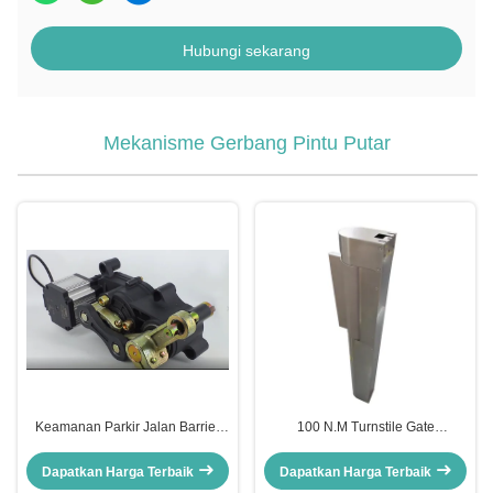
Hubungi sekarang
Mekanisme Gerbang Pintu Putar
Keamanan Parkir Jalan Barrier
100 N.M Turnstile Gate
Gate Mekanisme 2400 Garis Dc
Mekanisme Aluminium Cylinder
Servo Motor
Barrier Gate Mekanisme
Dapatkan Harga Terbaik
Dapatkan Harga Terbaik