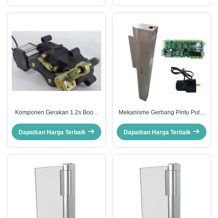
Komponen Gerakan 1.2s Boom
Mekanisme Gerbang Pintu Putar
Barrier Gate Motor Gate
Kecepatan Menyediakan 57
Controller
Komponen Transmisi Motor yang
Dapatkan Harga Terbaik
Dapatkan Harga Terbaik
Cocok