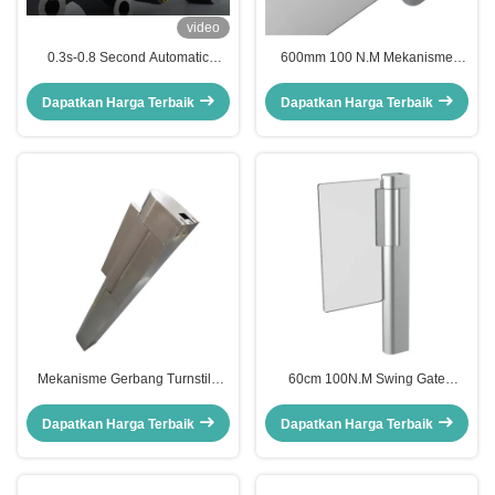
video
0.3s-0.8 Second Automatic
600mm 100 N.M Mekanisme
Barrier Gate Mekanisme Parkir
Gerbang Pintu Putar Mekanisme
Garasi
Penghalang Flap
Dapatkan Harga Terbaik
Dapatkan Harga Terbaik
Mekanisme Gerbang Turnstile
60cm 100N.M Swing Gate
Alloy Aluminium dengan RGB
Turnstile Gate Mekanisme
Light Bar Mounting dan Servo
Mekanisme Gerakan
Dapatkan Harga Terbaik
Dapatkan Harga Terbaik
Motor untuk aplikasi supermarket