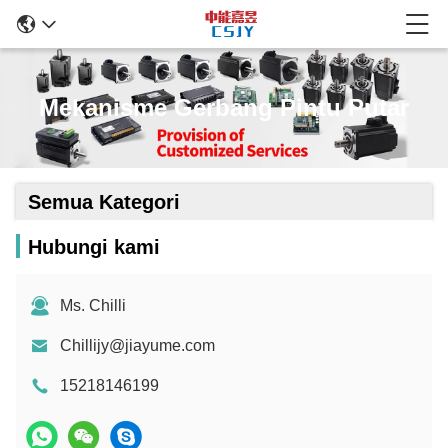
Mekanisme Gerbang Pintu Putar
Semua Kategori
Hubungi kami
Ms. Chilli
Chillijy@jiayume.com
15218146199