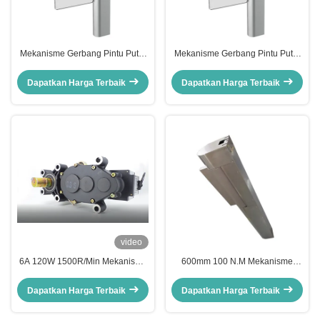
Mekanisme Gerbang Pintu Putar
Mekanisme Gerbang Pintu Putar
Swing 600mm Dengan Torsi
Supermarket Mekanisme
Pengereman 100 N.M
Pembukaan Gerbang Ayun 0.3s
Dapatkan Harga Terbaik
Dapatkan Harga Terbaik
video
6A 120W 1500R/Min Mekanisme
600mm 100 N.M Mekanisme
Penghalang Parkir Mobil Core
Gerbang Pintu Putar Mekanisme
Encoder Core Motor
Gerbang Otomatis
Dapatkan Harga Terbaik
Dapatkan Harga Terbaik