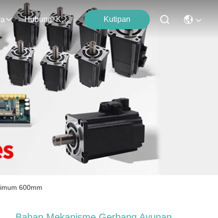
Hubungi Kami
Kutipan
ra
aksimum 600mm
Bahan Mekanisme Gerbang Ayunan