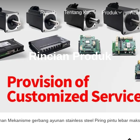
Rumah
Tentang Kami
Produk
Aca
Rincian Produk
han Mekanisme gerbang ayunan stainless steel Piring pintu lebar m