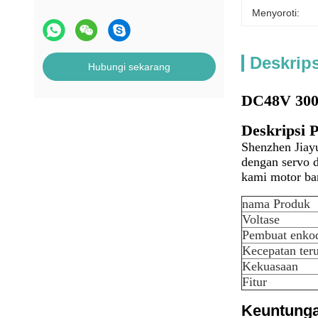
Menyoroti:
Deskrip
Hubungi sekarang
DC48V 300
Deskripsi 
Shenzhen Jiay
dengan servo d
kami motor ban
nama Produk
Voltase
Pembuat enko
Kecepatan ter
Kekuasaan
Fitur
Keuntung