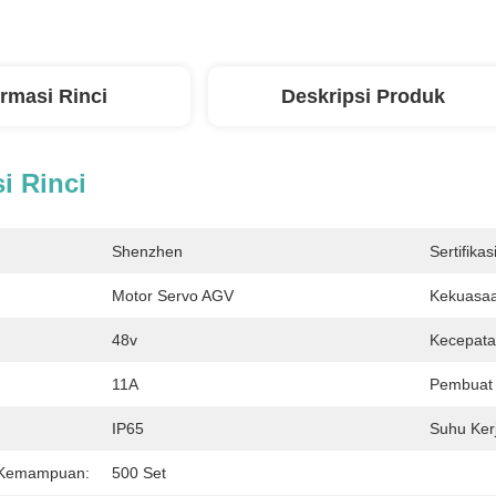
ormasi Rinci
Deskripsi Produk
i Rinci
Shenzhen
Sertifikasi
Motor Servo AGV
Kekuasaa
48v
Kecepata
11A
Pembuat
IP65
Suhu Ker
 Kemampuan:
500 Set