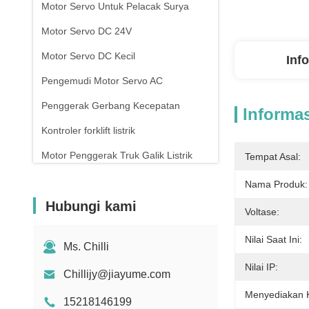
Motor Servo Untuk Pelacak Surya
Motor Servo DC 24V
Motor Servo DC Kecil
Inf
Pengemudi Motor Servo AC
Penggerak Gerbang Kecepatan
Informas
Kontroler forklift listrik
Motor Penggerak Truk Galik Listrik
Tempat Asal:
Pengontrol Gerbang Putar
Nama Produk:
Hubungi kami
Voltase:
Nilai Saat Ini:
Ms. Chilli
Nilai IP:
Chillijy@jiayume.com
Menyediakan
15218146199