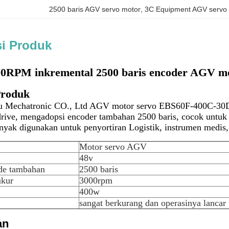
2500 baris AGV servo motor
, 
3C Equipment AGV servo
si Produk
0RPM inkremental 2500 baris encoder AGV mo
Produk
u Mechatronic CO., Ltd AGV motor servo EBS60F-400C-30D
rive, mengadopsi encoder tambahan 2500 baris, cocok untuk 
yak digunakan untuk penyortiran Logistik, instrumen medis,
Motor servo AGV
48v
de tambahan
2500 baris
ukur
3000rpm
400w
sangat berkurang dan operasinya lancar
an