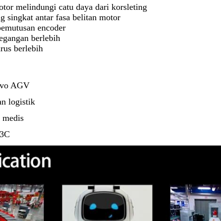
or melindungi catu daya dari korsleting
g singkat antar fasa belitan motor
pemutusan encoder
egangan berlebih
rus berlebih
rvo AGV
n logistik
 medis
 3C