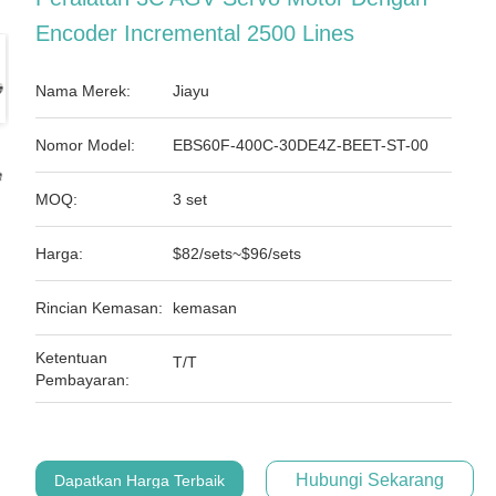
Encoder Incremental 2500 Lines
Nama Merek:
Jiayu
Nomor Model:
EBS60F-400C-30DE4Z-BEET-ST-00
MOQ:
3 set
Harga:
$82/sets~$96/sets
Rincian Kemasan:
kemasan
Ketentuan
T/T
Pembayaran:
Hubungi Sekarang
Dapatkan Harga Terbaik