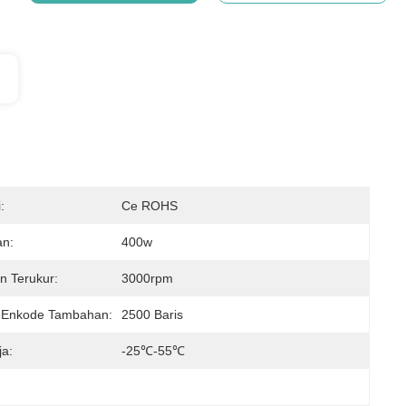
:
Ce ROHS
n:
400w
n Terukur:
3000rpm
 Enkode Tambahan:
2500 Baris
ja:
-25℃-55℃