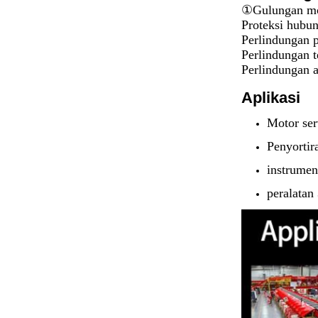
①
Gulungan mot
Proteksi hubun
Perlindungan 
Perlindungan t
Perlindungan a
Aplikasi
Motor se
Penyortira
instrumen
peralatan