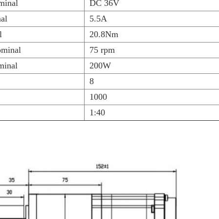
minal
DC 36V
nal
5.5A
l
20.8Nm
ominal
75 rpm
minal
200W
8
1000
1:40