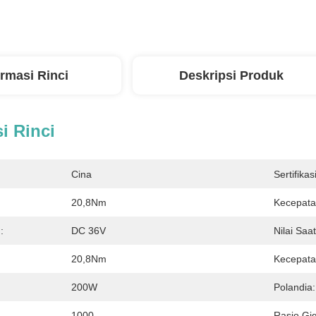
ormasi Rinci
Deskripsi Produk
i Rinci
Cina
Sertifikasi
20,8Nm
Kecepata
:
DC 36V
Nilai Saat
20,8Nm
Kecepatan
200W
Polandia:
1000
Rasio Gig