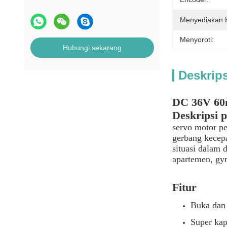
Menyediakan
Menyoroti:
Hubungi sekarang
Deskrip
DC 36V 60m
Deskripsi 
servo motor pe
gerbang kecepa
situasi dalam 
apartemen, gym
Fitur
Buka dan 
Super kap