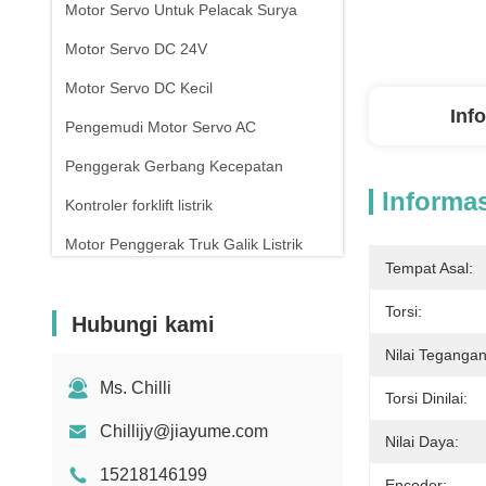
Motor Servo Untuk Pelacak Surya
Motor Servo DC 24V
Motor Servo DC Kecil
Inf
Pengemudi Motor Servo AC
Penggerak Gerbang Kecepatan
Informas
Kontroler forklift listrik
Motor Penggerak Truk Galik Listrik
Tempat Asal:
Pengontrol Gerbang Putar
Torsi:
Hubungi kami
Nilai Tegangan
Ms. Chilli
Torsi Dinilai:
Chillijy@jiayume.com
Nilai Daya:
15218146199
Encoder: