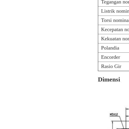
Tegangan no
Listrik nomi
Torsi nomina
Kecepatan n
Kekuatan no
Polandia
Encorder
Rasio Gir
Dimensi