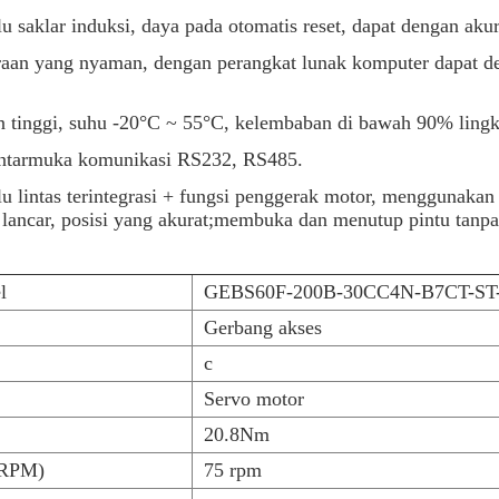
lu saklar induksi, daya pada otomatis reset, dapat dengan aku
aan yang nyaman, dengan perangkat lunak komputer dapat de
 tinggi, suhu -20°C ~ 55°C, kelembaban di bawah 90% lingk
ntarmuka komunikasi RS232, RS485.
lu lintas terintegrasi + fungsi penggerak motor, menggunak
 lancar, posisi yang akurat;membuka dan menutup pintu tanp
l
GEBS60F-200B-30CC4N-B7CT-ST-01
Gerbang akses
c
Servo motor
20.8Nm
(RPM)
75 rpm