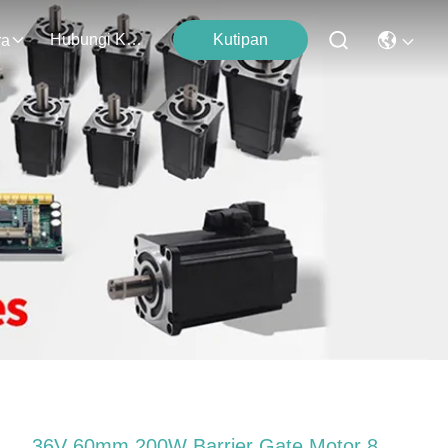
Hubungi Kami
Kutipan
ra
36V 60mm 200W Barrier Gate Motor 8