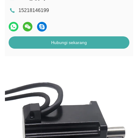
15218146199
Hubungi sekarang