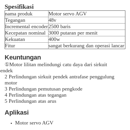
Spesifikasi
nama produk
Motor servo AGV
Tegangan
48v
Incremental encoder
2500 baris
Kecepatan nominal
3000 putaran per menit
Kekuatan
400w
Fitur
sangat berkurang dan operasi lancar
Keuntungan
①
Motor lilitan melindungi catu daya dari sirkuit
pendek
2 Perlindungan sirkuit pendek antrafase penggulung
motor
3 Perlindungan pemutusan pengkode
4 Perlindungan atas tegangan
5 Perlindungan atas arus
Aplikasi
Motor servo AGV