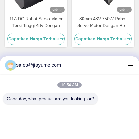
video
video
11A DC Robot Servo Motor
80mm 48V 750W Robot
Torsi Tinggi 48v Dengan
Servo Motor Dengan Rem
Motor Servo Encoder
Dan Encoder
Dapatkan Harga Terbaik
Dapatkan Harga Terbaik
Tambahan
sales@jiayume.com
Kontak Cepat
10:54 AM
Alamat
Lantai 501, Jalan Qunhui No.25, Zona 72, Komunitas
Good day, what product are you looking for?
Xingdong, Jalan Xin 'an, Distrik Bao' an, kota Shenzhen,
Provinsi Guangdong, China.
Telp
86-135-09695040