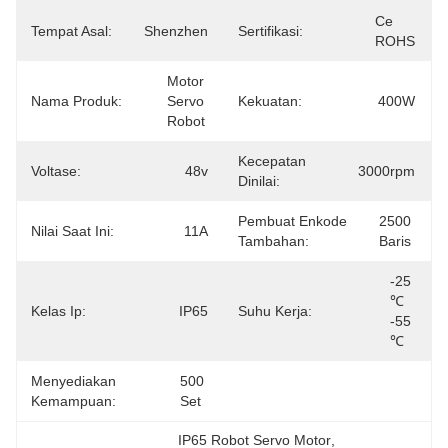
Ce 
Tempat Asal:
Shenzhen
Sertifikasi:
ROHS
Motor 
Nama Produk:
Servo 
Kekuatan:
400W
Robot
Kecepatan
Voltase:
48v
3000rpm
Dinilai:
Pembuat Enkode
2500 
Nilai Saat Ini:
11A
Tambahan:
Baris
-25 
℃ 
Kelas Ip:
IP65
Suhu Kerja:
-55 
℃
Menyediakan
500 
Kemampuan:
Set
IP65 Robot Servo Motor
, 