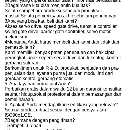
seperti yang diperkenalkan dalam informasi perusahaan.
2Bagaimana kita bisa menjamin kualitas?
Selalu sampel pra-produksi sebelum produksi
massal;Selalu pemeriksaan akhir sebelum pengiriman.
3Apa yang bisa kau beli dari kami?
Akses servo drive, speed gate drive, turnstile controller,
swing gate drive, barrier gate controller, servo motor,
mekanisme.
4Mengapa Anda harus membeli dari kami dan tidak dari
pemasok lain?
Kami memiliki banyak paten penemuan dan hak cipta
perangkat lunak seperti servo drive dan teknologi kontrol
gerbang saluran.
Berkomitmen untuk R & D, produksi, penjualan dan pra-
penjualan dan layanan purna jual dari modul inti dari
gerakan kontrol gerbang otomatis.
5. Apa layanan purna jual Anda?
Perbaikan gratis dalam waktu 12 bulan garansi,konsultan
seumur hidup,solusi profesional dalam pemasangan dan
pemeliharaan.
6- Apakah Anda mendapatkan sertifikasi yang relevan?
Semua produk dibuat sesuai dengan persyaratan
ISO90o1,CE.
7Bagaimana dengan pengiriman?
- Sampel: 3-5 hari