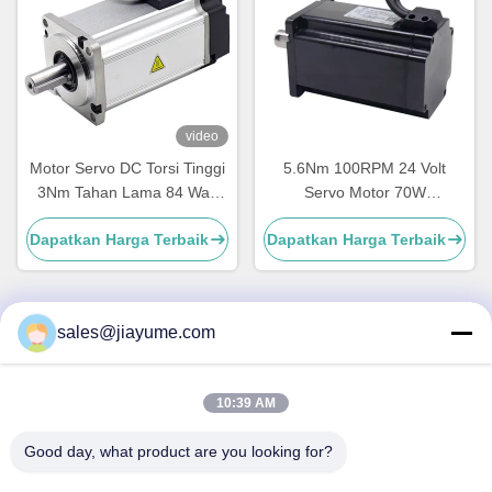
video
Motor Servo DC Torsi Tinggi
5.6Nm 100RPM 24 Volt
3Nm Tahan Lama 84 Watt
Servo Motor 70W
CE RoHS
Kebisingan Rendah 80mm
Dapatkan Harga Terbaik
Dapatkan Harga Terbaik
Dia
sales@jiayume.com
Kontak Cepat
10:39 AM
Alamat
Lantai 501, Jalan Qunhui No.25, Zona 72, Komunitas
Good day, what product are you looking for?
Xingdong, Jalan Xin 'an, Distrik Bao' an, kota Shenzhen,