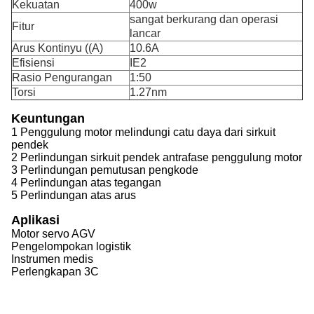
Kekuatan
400w
sangat berkurang dan operasi
Fitur
lancar
Arus Kontinyu ((A)
10.6A
Efisiensi
IE2
Rasio Pengurangan
1:50
Torsi
1.27nm
Keuntungan
1 Penggulung motor melindungi catu daya dari sirkuit
pendek
2 Perlindungan sirkuit pendek antrafase penggulung motor
3 Perlindungan pemutusan pengkode
4 Perlindungan atas tegangan
5 Perlindungan atas arus
Aplikasi
Motor servo AGV
Pengelompokan logistik
Instrumen medis
Perlengkapan 3C