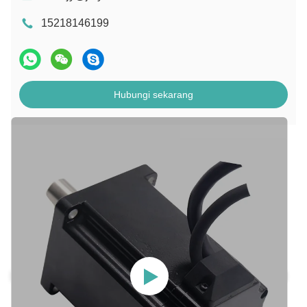
15218146199
Hubungi sekarang