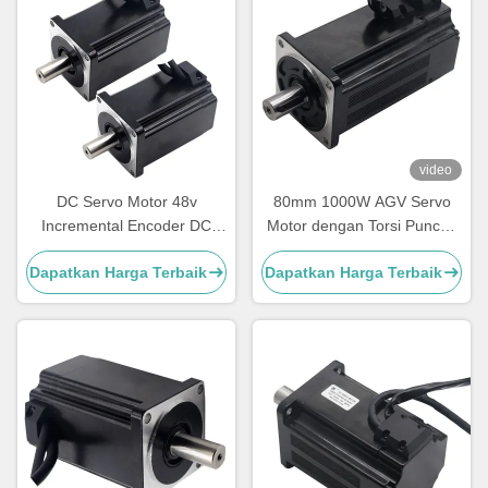
video
DC Servo Motor 48v
80mm 1000W AGV Servo
Incremental Encoder DC
Motor dengan Torsi Puncak
Servo Motor Untuk Robot
6,36nm untuk Instrumen
Dapatkan Harga Terbaik
Dapatkan Harga Terbaik
Pengambilan Seluler
Medis dan Logistik Sorting