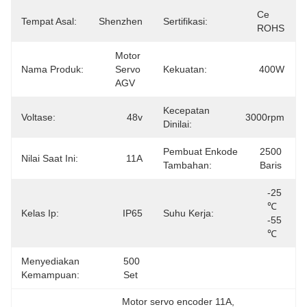
Ce 
Tempat Asal:
Shenzhen
Sertifikasi:
ROHS
Motor 
Nama Produk:
Servo 
Kekuatan:
400W
AGV
Kecepatan
Voltase:
48v
3000rpm
Dinilai:
Pembuat Enkode
2500 
Nilai Saat Ini:
11A
Tambahan:
Baris
-25 
℃ 
Kelas Ip:
IP65
Suhu Kerja:
-55 
℃
Menyediakan
500 
Kemampuan:
Set
Motor servo encoder 11A
, 