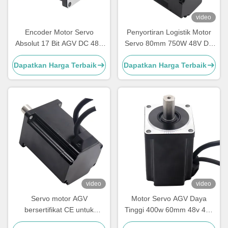
video
Encoder Motor Servo
Penyortiran Logistik Motor
Absolut 17 Bit AGV DC 48V
Servo 80mm 750W 48V DC
3000RPM
Dengan Encoder Mutlak
Dapatkan Harga Terbaik
Dapatkan Harga Terbaik
video
video
Servo motor AGV
Motor Servo AGV Daya
bersertifikat CE untuk
Tinggi 400w 60mm 48v 400
Instrumen Medis dan
Watt Untuk instrumen medis