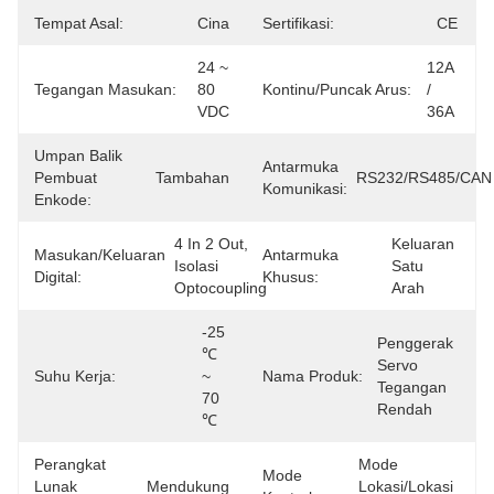
Tempat Asal:
Cina
Sertifikasi:
CE
24 ~ 
12A 
Tegangan Masukan:
80 
Kontinu/puncak Arus:
/ 
VDC
36A
Umpan Balik
Antarmuka
Pembuat
Tambahan
RS232/RS485/CAN
Komunikasi:
Enkode:
4 In 2 Out, 
Keluaran 
Masukan/keluaran
Antarmuka
Isolasi 
Satu 
Digital:
Khusus:
Optocoupling
Arah
-25 
Penggerak 
℃ 
Servo 
Suhu Kerja:
~ 
Nama Produk:
Tegangan 
70 
Rendah
℃
Perangkat
Mode 
Mode
Lunak
Mendukung
Lokasi/lokasi 