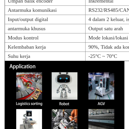
Umpan balik encoder
Inkremental
Antarmuka komunikasi
RS232/RS485/CA
Input/output digital
4 dalam 2 keluar, i
antarmuka khusus
Output satu arah
Modus kontrol
Mode lokasi/lokasi 
Kelembaban kerja
90%, Tidak ada ko
Suhu kerja
-25°C ~ 70°C