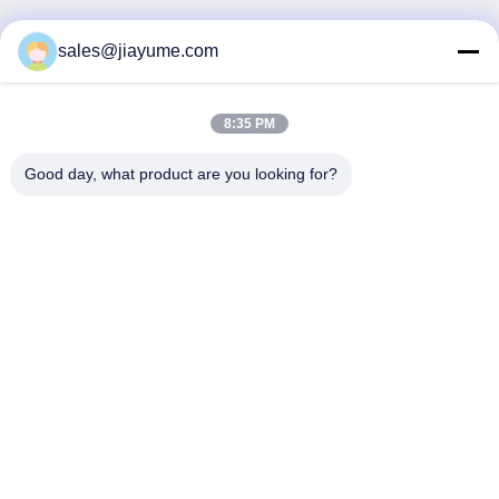
sales@jiayume.com
Kontak Cepat
Alamat
8:35 PM
Lantai 501, Jalan Qunhui No.25, Zona 72, Komunitas
Xingdong, Jalan Xin 'an, Distrik Bao' an, kota Shenzhen,
Good day, what product are you looking for?
Provinsi Guangdong, China.
Telp
86-135-09695040
E-mail
Chillijy@jiayume.com
Kebijakan pribadi
|
Sitemap
| Cina Kualitas Baik Motor Servo DC