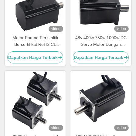
video
video
Motor Pompa Peristaltik
48v 400w 750w 1000w DC
Bersertifikat RoHS CE
Servo Motor Dengan
dengan Protokol
Encoder 17 Bits Absolute
Dapatkan Harga Terbaik
Dapatkan Harga Terbaik
EtherCAT/CANopen 48V
Encoder Motor Pompa
400W DC Servo Motor
Peristaltik
video
video