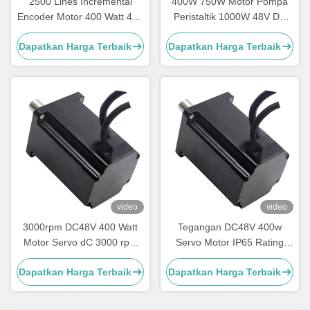
2500 Lines Incremental
400W 750W Motor Pompa
Encoder Motor 400 Watt 48V
Peristaltik 1000W 48V DC
DC Servo Motor Untuk
Motor Listrik
Dapatkan Harga Terbaik
Dapatkan Harga Terbaik
Pompa Peristaltik
video
video
3000rpm DC48V 400 Watt
Tegangan DC48V 400w
Motor Servo dC 3000 rpm
Servo Motor IP65 Rating
Pompa Peristaltik Cair Dosis
untuk Mesin dan Peralatan
Dapatkan Harga Terbaik
Dapatkan Harga Terbaik
Kimia
Industri