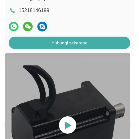
15218146199
Hubungi sekarang