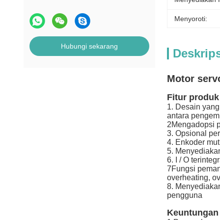
Menyoroti:
Hubungi sekarang
Deskrip
Motor serv
Fitur produk
1. Desain yang
antara pengem
2Mengadopsi p
3. Opsional pe
4. Enkoder mutl
5. Menyediakan
6. I / O terinte
7Fungsi pemant
overheating, ov
8. Menyediaka
pengguna
Keuntungan