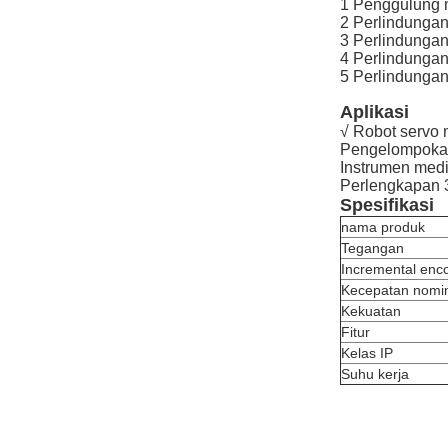
1 Penggulung m
2 Perlindungan
3 Perlindunga
4 Perlindungan
5 Perlindungan
Aplikasi
√ Robot servo 
Pengelompokan
Instrumen med
Perlengkapan
Spesifikasi
nama produk
Tegangan
Incremental enc
Kecepatan nomi
Kekuatan
Fitur
Kelas IP
Suhu kerja