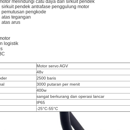
otor melindungi catu daya dari sirkuit pendek
 sirkuit pendek antrafase penggulung motor
n pemutusan pengkode
 atas tegangan
 atas arus
motor
 logistik
is
 3C
Motor servo AGV
48v
oder
2500 baris
nal
3000 putaran per menit
400w
sangat berkurang dan operasi lancar
IP65
-25°C-55°C