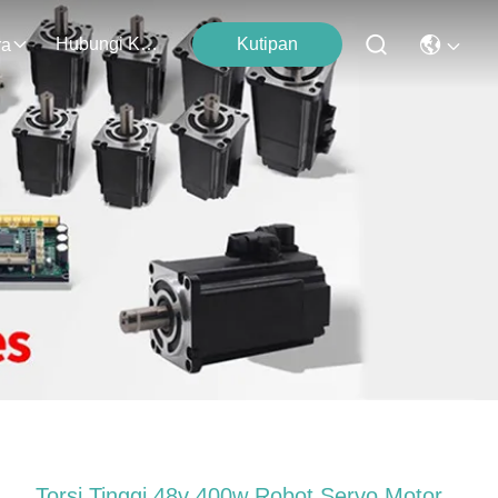
Hubungi Kami
Kutipan
ra
Torsi Tinggi 48v 400w Robot Servo Motor