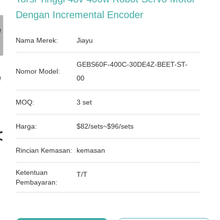
Dengan Incremental Encoder
Nama Merek:
Jiayu
GEBS60F-400C-30DE4Z-BEET-ST-
Nomor Model:
00
MOQ:
3 set
Harga:
$82/sets~$96/sets
Rincian Kemasan:
kemasan
Ketentuan
T/T
Pembayaran: