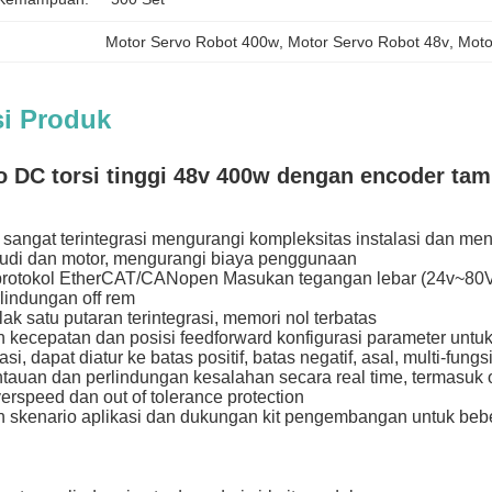
Motor Servo Robot 400w
, 
Motor Servo Robot 48v
, 
Moto
si Produk
o DC torsi tinggi 48v 400w dengan encoder t
 sangat terintegrasi mengurangi kompleksitas instalasi dan 
udi dan motor, mengurangi biaya penggunaan
rotokol EtherCAT/CANopen Masukan tegangan lebar (24v~8
rlindungan off rem
ak satu putaran terintegrasi, memori nol terbatas
 kecepatan dan posisi feedforward konfigurasi parameter unt
grasi, dapat diatur ke batas positif, batas negatif, asal, multi-fungs
auan dan perlindungan kesalahan secara real time, termasuk ov
erspeed dan out of tolerance protection
n skenario aplikasi dan dukungan kit pengembangan untuk be