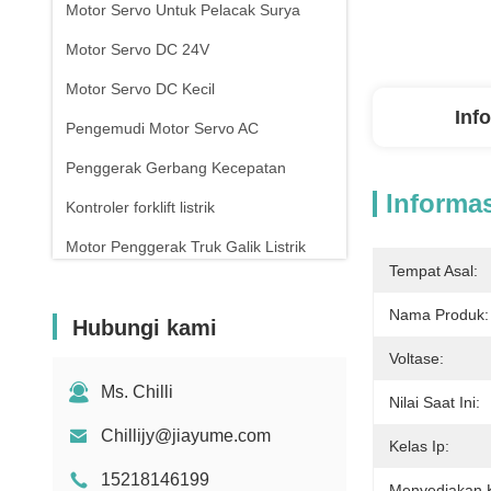
Motor Servo Untuk Pelacak Surya
Motor Servo DC 24V
Motor Servo DC Kecil
Inf
Pengemudi Motor Servo AC
Penggerak Gerbang Kecepatan
Informas
Kontroler forklift listrik
Motor Penggerak Truk Galik Listrik
Tempat Asal:
Pengontrol Gerbang Putar
Nama Produk:
Hubungi kami
Voltase:
Ms. Chilli
Nilai Saat Ini:
Chillijy@jiayume.com
Kelas Ip:
15218146199
Menyediakan