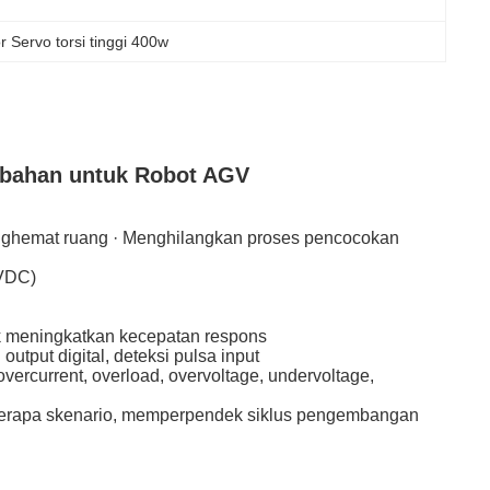
r Servo torsi tinggi 400w
ambahan untuk Robot AGV
menghemat ruang · Menghilangkan proses pencocokan
0VDC)
uk meningkatkan kecepatan respons
i output digital, deteksi pulsa input
ercurrent, overload, overvoltage, undervoltage,
berapa skenario, memperpendek siklus pengembangan