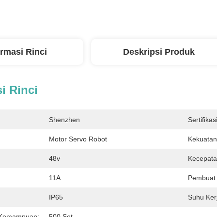
ormasi Rinci
Deskripsi Produk
i Rinci
Shenzhen
Sertifikasi
Motor Servo Robot
Kekuatan
48v
Kecepatan
11A
Pembuat
IP65
Suhu Ker
 Kemampuan:
500 Set