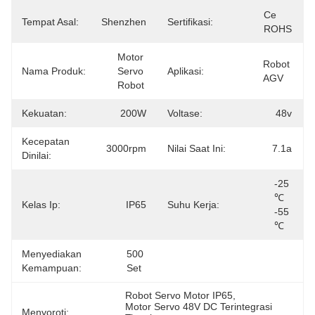
Ce 
Tempat Asal:
Shenzhen
Sertifikasi:
ROHS
Motor 
Robot 
Nama Produk:
Servo 
Aplikasi:
AGV
Robot
Kekuatan:
200W
Voltase:
48v
Kecepatan
3000rpm
Nilai Saat Ini:
7.1a
Dinilai:
-25 
℃ 
Kelas Ip:
IP65
Suhu Kerja:
-55 
℃
Menyediakan
500 
Kemampuan:
Set
Robot Servo Motor IP65
, 
Motor Servo 48V DC Terintegrasi 
Menyoroti: