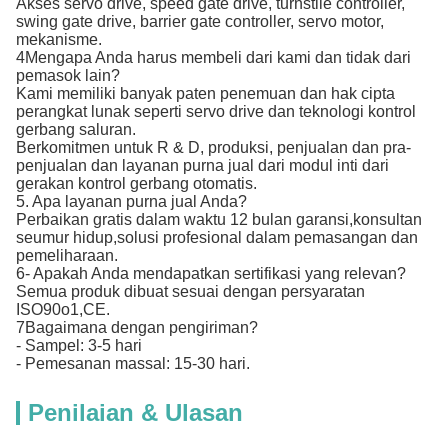
Akses servo drive, speed gate drive, turnstile controller,
swing gate drive, barrier gate controller, servo motor,
mekanisme.
4Mengapa Anda harus membeli dari kami dan tidak dari
pemasok lain?
Kami memiliki banyak paten penemuan dan hak cipta
perangkat lunak seperti servo drive dan teknologi kontrol
gerbang saluran.
Berkomitmen untuk R & D, produksi, penjualan dan pra-
penjualan dan layanan purna jual dari modul inti dari
gerakan kontrol gerbang otomatis.
5. Apa layanan purna jual Anda?
Perbaikan gratis dalam waktu 12 bulan garansi,konsultan
seumur hidup,solusi profesional dalam pemasangan dan
pemeliharaan.
6- Apakah Anda mendapatkan sertifikasi yang relevan?
Semua produk dibuat sesuai dengan persyaratan
ISO90o1,CE.
7Bagaimana dengan pengiriman?
- Sampel: 3-5 hari
- Pemesanan massal: 15-30 hari.
Penilaian & Ulasan