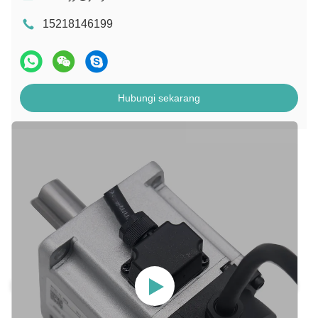
15218146199
Hubungi sekarang