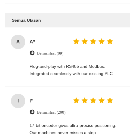
Semua Ulasan
A
A*
Bermanfaat (89)
Plug-and-play with RS485 and Modbus.
Integrated seamlessly with our existing PLC
I
I*
Bermanfaat (200)
17-bit encoder gives ultra-precise positioning.
Our machines never misses a step