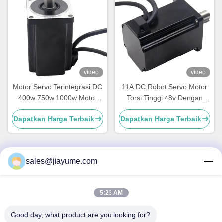
video
video
Motor Servo Terintegrasi DC
11A DC Robot Servo Motor
400w 750w 1000w Motor
Torsi Tinggi 48v Dengan
Servo Dengan Encoder 17
Motor Servo Encoder
Dapatkan Harga Terbaik
Dapatkan Harga Terbaik
Bit
Tambahan
sales@jiayume.com
Kontak Cepat
5:23 AM
Alamat
Lantai 501, Jalan Qunhui No.25, Zona 72, Komunitas
Good day, what product are you looking for?