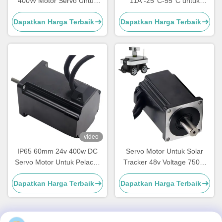
400W Motor Servo Untuk
11A -25°C-55°C untuk
Pelacak Surya
aplikasi Solar Tracker dan
Dapatkan Harga Terbaik
Dapatkan Harga Terbaik
DC Servo Motor
video
IP65 60mm 24v 400w DC
Servo Motor Untuk Solar
Servo Motor Untuk Pelacak
Tracker 48v Voltage 750W
Surya
Solar Tracker Sistem Rating
Dapatkan Harga Terbaik
Dapatkan Harga Terbaik
arus 20A