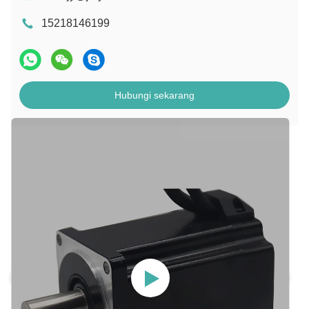
15218146199
Hubungi sekarang