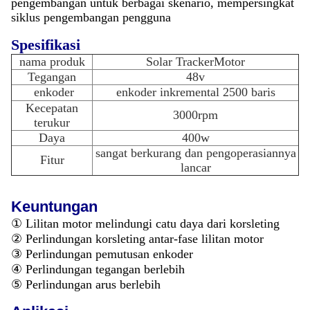
pengembangan untuk berbagai skenario, mempersingkat
siklus pengembangan pengguna
Spesifikasi
nama produk
Solar Tracker
Motor
Tegangan
48v
enkoder
enkoder inkremental 2500 baris
Kecepatan
3000rpm
terukur
Daya
400w
sangat berkurang dan pengoperasiannya
Fitur
lancar
Keuntungan
①
Lilitan motor melindungi catu daya dari korsleting
② Perlindungan korsleting antar-fase lilitan motor
③ Perlindungan pemutusan enkoder
④ Perlindungan tegangan berlebih
⑤ Perlindungan arus berlebih